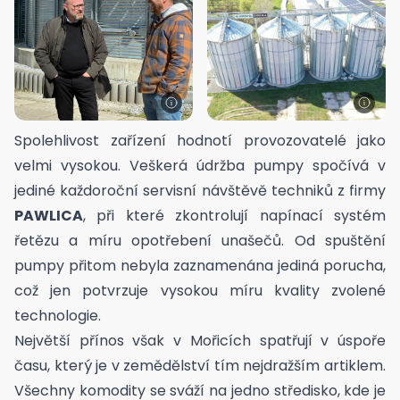
Spolehlivost zařízení hodnotí provozovatelé jako
velmi vysokou. Veškerá údržba pumpy spočívá v
jediné každoroční servisní návštěvě techniků z firmy
PAWLICA
, při které zkontrolují napínací systém
řetězu a míru opotřebení unašečů. Od spuštění
pumpy přitom nebyla zaznamenána jediná porucha,
což jen potvrzuje vysokou míru kvality zvolené
technologie.
Největší přínos však v Mořicích spatřují v úspoře
času, který je v zemědělství tím nejdražším artiklem.
Všechny komodity se sváží na jedno středisko, kde je