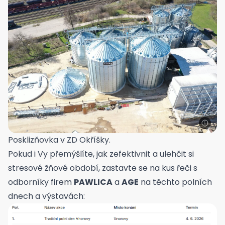
Posklizňovka v ZD Okříšky.
Pokud i Vy přemýšlíte, jak zefektivnit a ulehčit si
stresové žňové období, zastavte se na kus řeči s
odborníky firem
PAWLICA
a
AGE
na těchto polních
dnech a výstavách: