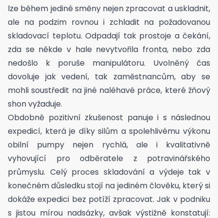
lze během jediné směny nejen zpracovat a uskladnit,
ale na podzim rovnou i zchladit na požadovanou
skladovací teplotu. Odpadají tak prostoje a čekání,
zda se někde v hale nevytvořila fronta, nebo zda
nedošlo k poruše manipulátoru. Uvolněný čas
dovoluje jak vedení, tak zaměstnancům, aby se
mohli soustředit na jiné naléhavé práce, které žňový
shon vyžaduje.
Obdobně pozitivní zkušenost panuje i s následnou
expedicí, která je díky silům a spolehlivému výkonu
obilní pumpy nejen rychlá, ale i kvalitativně
vyhovující pro odběratele z potravinářského
průmyslu. Celý proces skladování a výdeje tak v
konečném důsledku stojí na jediném člověku, který si
dokáže expedici bez potíží zpracovat. Jak v podniku
s jistou mírou nadsázky, avšak výstižně konstatují: