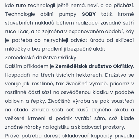
kdo tuto technologii ještě nemá, neví, o co přichází.
Technologie obilní pumpy
SOBY
totiž, kromě
stavebních nákladů během realizace, zásadně šetří
ruce i čas, a to zejména v exponovaném období, kdy
je potřeba co nejrychleji odvézt úrodu od sklízecí
mlátičky a bez prodlení ji bezpečně uložit.
Zemědělské družstvo Okříšky
Dalším příkladem je
Zemědělské družstvo Okříšky
.
Hospodaří na třech tisících hektarech. Družstvo se
věnuje jak rostlinné, tak živočišné výrobě, přičemž v
rostlinné části sází na osvědčenou klasiku v podobě
obilovin a řepky. Živočišná výroba se pak soustředí
na stádo zhruba šesti set kusů dojného skotu a
veškeré krmení si podnik vyrábí sám, což klade
značné nároky na logistiku a skladovací prostory.
Právě potřeba dořešit skladovací kapacity přivedla