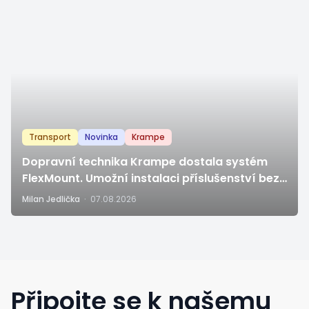
Transport
Novinka
Krampe
Dopravní technika Krampe dostala systém
FlexMount. Umožní instalaci příslušenství bez
vrtání a svařování
Milan Jedlička
·
07.08.2026
Připojte se k našemu