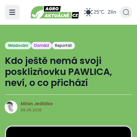
Zlín
25°C
Skladování
Domácí
Reportáž
Kdo ještě nemá svoji
posklizňovku PAWLICA,
neví, o co přichází
Milan Jedlička
M
06.05.2026