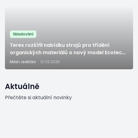
Skladování
Terex rozšířil nabídku strojů pro třídění
organických materiálů o nový model Ecotec
TXS 350 Starscreen
Milan Jedlička
·
10.03.2026
Aktuálně
Přečtěte si aktuální novinky