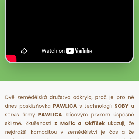
Dvě zemědělská družstva odkryla, proč je pro ně
dnes posklizňovka
PAWLICA
s technologií
SOBY
a
servis firmy
PAWLICA
klíčovým prvkem úspěšné
sklizně. Zkušenosti
z Mořic a Okříšek
ukazují, že
nejdražší komoditou v zemědělství je čas a že