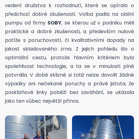
vedení družstva k rozhodnutí, které se opíralo o
předchozí dobré zkušenosti. Volba padla na obilní
pumpu od firmy
SOBY
, se kterou už v podniku měli
praktické a dobré zkušenosti, a především nulové
potíže s poruchovostí, či kvalitativními dopady na
jakost skladovaného zrna. Z jejich pohledu šlo o
optimální cestu, protože hlavním kritériem byla
spolehlivost technologie, a ta se v minulosti plně
potvrdila. V době sklizně si totiž nelze dovolit žádné
výpadky ani nečekané poruchy a právě jistota, že
posklizňové linky poběží bez zaváhání, se ukázala
jako ten vůbec největší přínos.