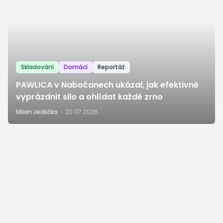
Skladování
Domácí
Reportáž
PAWLICA v Nabočanech ukázal, jak efektivně
vyprázdnit silo a ohlídat každé zrno
Milan Jedlička
·
20.07.2026