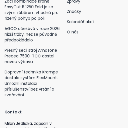
Žací kombinace Krone
Zprávy
EasyCut B 1250 Fold je se
Značky
svým záběrem vhodná pro
řízený pohyb po poli
Kalendář akcí
AGCO očekává v roce 2026
O nás
nižší tržby, než se původně
předpokládalo
Přesný secí stroj Amazone
Precea 7500-TCC dostal
novou výbavu
Dopravní technika Krampe
dostala systém FlexMount.
Umožní instalaci
příslušenství bez vrtání a
svařování
Kontakt
Milan Jedlička, zapsán v