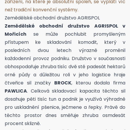
zařízení, na které je absolutní spoleh, se vyplatí víc
než tradiční konvenční systémy.
Zemědělské obchodní družstvo AGRISPOL
Zemědělské obchodní družstvo AGRISPOL v
Mořicích
se může pochlubit promyšleným
přístupem ke skladování komodit, který v
posledních dvou letech výrazně proměnil
každodenní provoz podniku. Družstvo v současnosti
obhospodařuje zhruba tisíc dvě stě padesát hektarů
orné půdy a důležitou roli v jeho logistice hraje
čtveřice sil značky
BROCK
, kterou dodala firma
PAWLICA
. Celková skladovací kapacita těchto sil
dosahuje pěti tisíc tun a podnik je využívá výhradně
pro uskladnění pšenice, ječmene a řepky. Právě do
těchto prostor dnes směřuje zhruba osmdesát
procent sklizně.