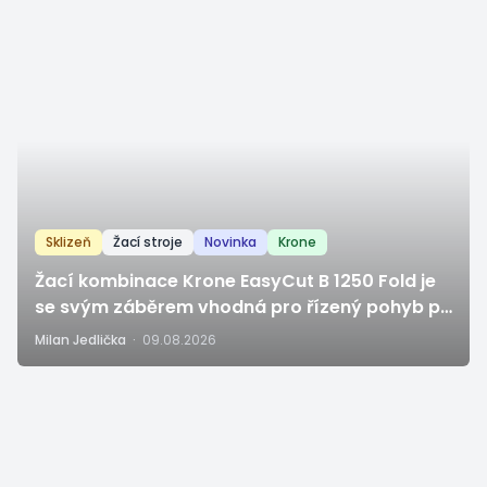
Sklizeň
Žací stroje
Novinka
Krone
Žací kombinace Krone EasyCut B 1250 Fold je
se svým záběrem vhodná pro řízený pohyb po
poli
Milan Jedlička
·
09.08.2026