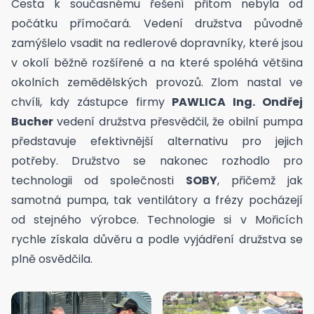
Cesta k současnému řešení přitom nebyla od
počátku přímočará. Vedení družstva původně
zamýšlelo vsadit na redlerové dopravníky, které jsou
v okolí běžně rozšířené a na které spoléhá většina
okolních zemědělských provozů. Zlom nastal ve
chvíli, kdy zástupce firmy
PAWLICA Ing. Ondřej
Bucher
vedení družstva přesvědčil, že obilní pumpa
představuje efektivnější alternativu pro jejich
potřeby. Družstvo se nakonec rozhodlo pro
technologii od společnosti
SOBY
, přičemž jak
samotná pumpa
, tak ventilátory a frézy pocházejí
od stejného výrobce. Technologie si v Mořicích
rychle získala důvěru a podle vyjádření družstva se
plně osvědčila.