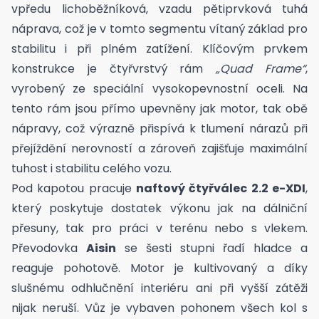
vpředu lichoběžníková, vzadu pětiprvková tuhá
náprava, což je v tomto segmentu vítaný základ pro
stabilitu i při plném zatížení. Klíčovým prvkem
konstrukce je čtyřvrstvý rám
„Quad Frame“
,
vyrobený ze speciální vysokopevnostní oceli. Na
tento rám jsou přímo upevněny jak motor, tak obě
nápravy, což výrazně přispívá k tlumení nárazů při
přejíždění nerovností a zároveň zajišťuje maximální
tuhost i stabilitu celého vozu.
Pod kapotou pracuje
naftový čtyřválec 2.2 e-XDI
,
který poskytuje dostatek výkonu jak na dálniční
přesuny, tak pro práci v terénu nebo s vlekem.
Převodovka
Aisin
se šesti stupni řadí hladce a
reaguje pohotově. Motor je kultivovaný a díky
slušnému odhlučnění interiéru ani při vyšší zátěži
nijak neruší. Vůz je vybaven pohonem všech kol s