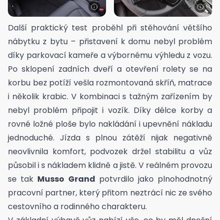
Další praktický test proběhl při stěhování většího
nábytku z bytu – přistavení k domu nebyl problém
díky parkovací kameře a výbornému výhledu z vozu.
Po sklopení zadních dveří a otevření rolety se na
korbu bez potíží vešla rozmontovaná skříň, matrace
i několik krabic. V kombinaci s tažným zařízením by
nebyl problém připojit i vozík. Díky délce korby a
rovné ložné ploše bylo nakládání i upevnění nákladu
jednoduché. Jízda s plnou zátěží nijak negativně
neovlivnila komfort, podvozek držel stabilitu a vůz
působil i s nákladem klidně a jistě. V reálném provozu
se tak
Musso Grand
potvrdilo jako plnohodnotný
pracovní partner, který přitom neztrácí nic ze svého
cestovního a rodinného charakteru.