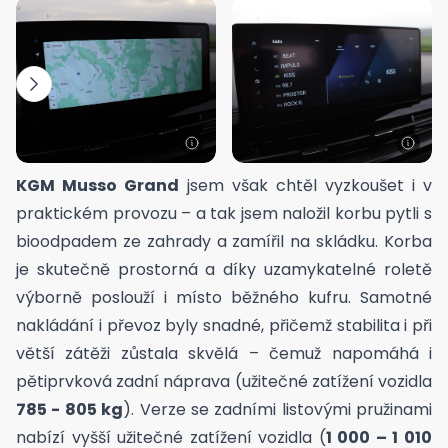
KGM Musso Grand
jsem však chtěl vyzkoušet i v
praktickém provozu – a tak jsem naložil korbu pytli s
bioodpadem ze zahrady a zamířil na skládku. Korba
je skutečně prostorná a díky uzamykatelné roletě
výborně poslouží i místo běžného kufru. Samotné
nakládání i převoz byly snadné, přičemž stabilita i při
větší zátěži zůstala skvělá – čemuž napomáhá i
pětiprvková zadní náprava (užitečné zatížení vozidla
785 - 805 kg
). Verze se zadními listovými pružinami
nabízí vyšší užitečné zatížení vozidla (
1 000 – 1 010