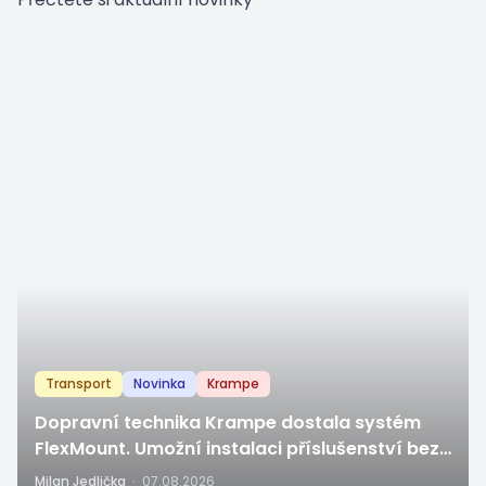
Transport
Novinka
Krampe
Dopravní technika Krampe dostala systém
FlexMount. Umožní instalaci příslušenství bez
vrtání a svařování
Milan Jedlička
·
07.08.2026