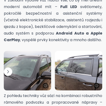
V základní výbavě vůz nabízí vše, co by měl dnešní
moderní automobil mít –
Full LED
světlomety,
pokročilé bezpečnostní a asistenční systémy
(včetně elektronické stabilizace, asistentů rozjezdu i
sjezdu z kopce), bezklíčové odemykání a startování,
audio systém s podporou
Android Auto a Apple
CarPlay
, vyspělé prvky konektivity a mnoho dalšího.
Z pohledu techniky vůz sází na kombinaci robustního
rámového podvozku a propracované nápravy –