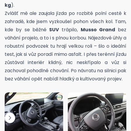
kg
).
Zvlášť mě ale zaujala jízda po rozbité polní cestě k
zahradě, kde jsem vyzkoušel pohon všech kol. Tam,
kde by se běžné
SUV
trápilo,
Musso Grand
bez
váhání projelo, a to i s plnou korbou.
Nájezdové úhly a
robustní podvozek tu hrají velkou roli – šlo o ideální
test, jak si vůz poradí mimo asfalt.
I přes terénní jízdu
zůstával interiér klidný, nic neskřípalo a vůz si
zachoval pohodlné chování. Po návratu na silnici pak
bez váhání opět nabídl hladký a kultivovaný projev.