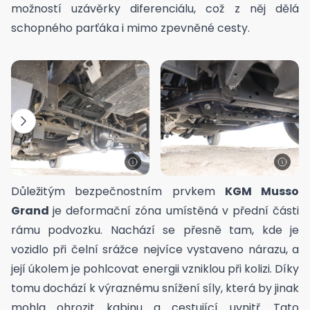
možností uzávěrky diferenciálu, což z něj dělá
schopného parťáka i mimo zpevněné cesty.
Důležitým bezpečnostním prvkem
KGM Musso
Grand
je deformační zóna umístěná v přední části
rámu podvozku. Nachází se přesně tam, kde je
vozidlo při čelní srážce nejvíce vystaveno nárazu, a
její úkolem je pohlcovat energii vzniklou při kolizi. Díky
tomu dochází k výraznému snížení síly, která by jinak
mohla ohrozit kabinu a cestující uvnitř. Tato